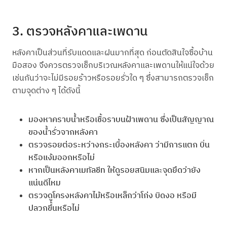
3. ตรวจหลังคาและเพดาน
หลังคาเป็นส่วนที่รับแดดและฝนมากที่สุด ก่อนตัดสินใจซื้อบ้าน
มือสอง จึงควรตรวจเช็กบริเวณหลังคาและเพดานให้แน่ใจด้วย
เช่นกันว่าจะไม่มีรอยร้าวหรือรอยรั่วใด ๆ ซึ่งสามารถตรวจเช็ก
ตามจุดต่าง ๆ ได้ดังนี้
มองหาคราบน้ำหรือเชื้อราบนฝ้าเพดาน ซึ่งเป็นสัญญาณ
ของน้ำรั่วจากหลังคา
ตรวจรอยต่อระหว่างกระเบื้องหลังคา ว่ามีการแตก บิ่น
หรือแง้มออกหรือไม่
หากเป็นหลังคาเมทัลชีท ให้ดูรอยสนิมและจุดยึดว่ายัง
แน่นดีไหม
ตรวจดูโครงหลังคาไม้หรือเหล็กว่าโก่ง บิดงอ หรือมี
ปลวกขึ้นหรือไม่