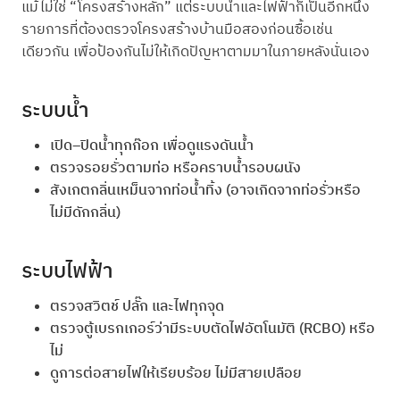
แม้ไม่ใช่ “โครงสร้างหลัก” แต่ระบบน้ำและไฟฟ้าก็เป็นอีกหนึ่ง
รายการที่ต้องตรวจโครงสร้างบ้านมือสองก่อนซื้อเช่น
เดียวกัน เพื่อป้องกันไม่ให้เกิดปัญหาตามมาในภายหลังนั่นเอง
ระบบน้ำ
เปิด–ปิดน้ำทุกก๊อก เพื่อดูแรงดันน้ำ
ตรวจรอยรั่วตามท่อ หรือคราบน้ำรอบผนัง
สังเกตกลิ่นเหม็นจากท่อน้ำทิ้ง (อาจเกิดจากท่อรั่วหรือ
ไม่มีดักกลิ่น)
ระบบไฟฟ้า
ตรวจสวิตช์ ปลั๊ก และไฟทุกจุด
ตรวจตู้เบรกเกอร์ว่ามีระบบตัดไฟอัตโนมัติ (RCBO) หรือ
ไม่
ดูการต่อสายไฟให้เรียบร้อย ไม่มีสายเปลือย